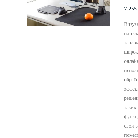
7,255
Визуа
или с
теперь
широк
онлай
исполь
обраб
эффек
решен
таких 
функци
свои р
помест