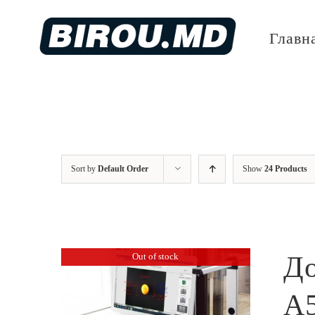
Skip
to
Главн
content
Sort by
Default Order
Show
24 Products
Out of stock
До
A