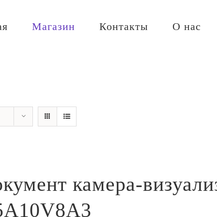
ая
Магазин
Контакты
О нас
кумент камера-визуали
5A10V8A3