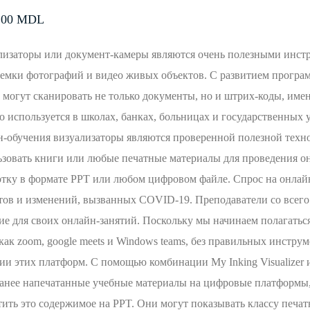
.00
MDL
лизаторы или документ-камеры являются очень полезными инстр
ъемки фотографий и видео живых объектов. С развитием програ
 могут сканировать не только документы, но и штрих-коды, име
о используется в школах, банках, больницах и государственных
н-обучения визуализаторы являются проверенной полезной техн
зовать книги или любые печатные материалы для проведения он
отку в формате PPT или любом цифровом файле. Спрос на онлайн
тов и изменений, вызванных COVID-19. Преподаватели со всего 
ие для своих онлайн-занятий. Поскольку мы начинаем полагать
как zoom, google meets и Windows teams, без правильных инстр
и этих платформ. С помощью комбинации My Inking Visualizer и
анее напечатанные учебные материалы на цифровые платформы, 
ить это содержимое на PPT. Они могут показывать классу печат