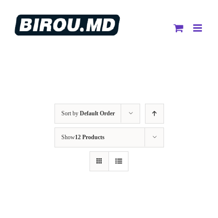
Skip
to
content
Sort by
Default Order
Show
12 Products