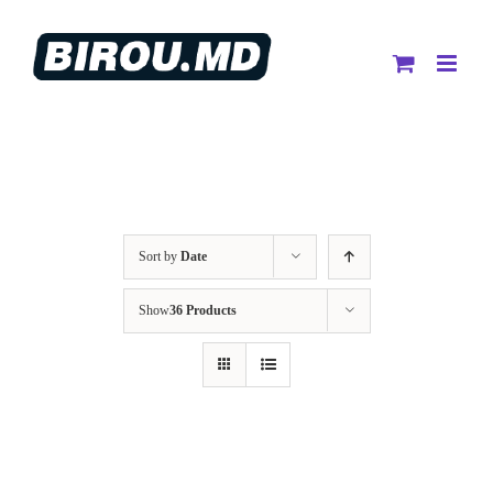
Skip
to
content
Sort by
Date
Show
36 Products