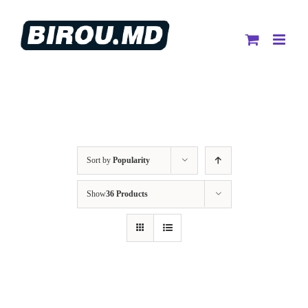
Skip
to
content
Sort by
Popularity
Show
36 Products