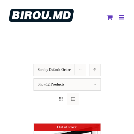
Skip
to
content
Sort by
Default Order
Show
12 Products
Out of stock