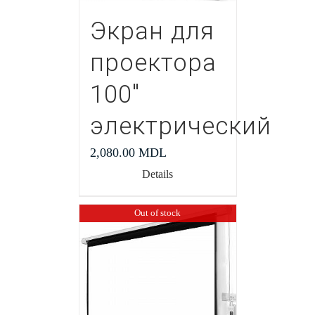
Экран для
проектора
100″
электрический
2,080.00
MDL
Details
Out of stock