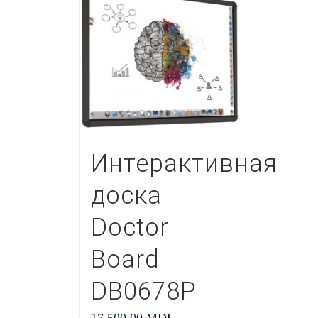
Интерактивная
доска
Doctor
Board
DB0678P