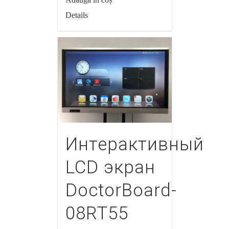
Details
Интерактивный
LCD экран
DoctorBoard-
08RT55