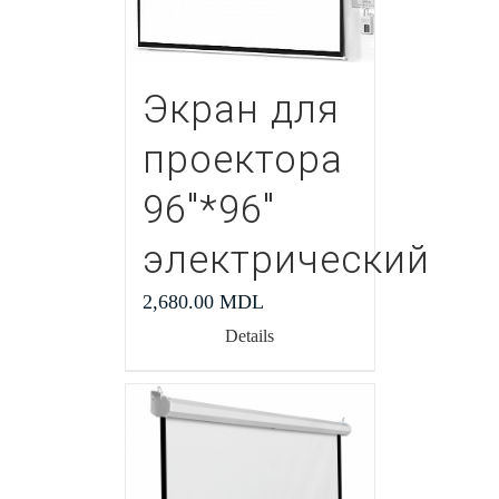
Экран для
проектора
96″*96″
электрический
2,680.00
MDL
Details