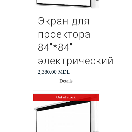
Экран для
проектора
84″*84″
электрический
2,380.00
MDL
Details
Out of stock