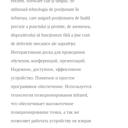
eficient. Software clar și simplu. Se
utilizează tehnologia de poziționare în
infraroșu, care asigură poziționarea de înaltă
precizie a punctului și permite, de asemenea,
dispozitivului să funcționeze fără a ține cont
de defectele mecanice ale suprafeței.
Интерактивная доска для проведения
обучения, конференций, презентаций.
Надежное, доступное, эффективное
устройство. Понятное и простое
программное обеспечение. Используется
технология позиционирования infrared,
что обеспечивает высокоточное
позиционирование точки, а так же
позволяет работать устройству не взирая