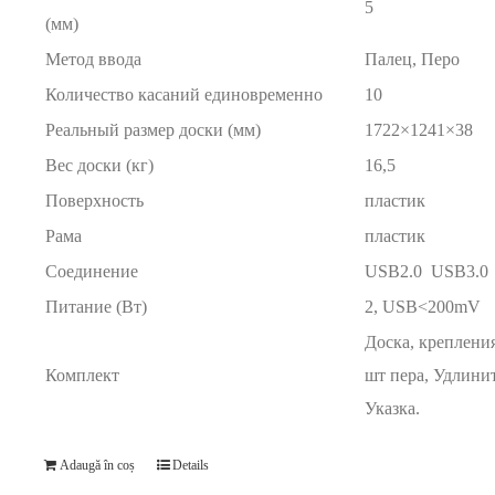
5
(мм)
Метод ввода
Палец, Перо
Количество касаний единовременно
10
Реальный размер доски (мм)
1722×1241×38
Вес доски (кг)
16,5
Поверхность
пластик
Рама
пластик
Соединение
USB2.0 USB3.0
Питание (Вт)
2, USB<200mV
Доска, крепления
Комплект
шт пера, Удлини
Указка.
Adaugă în coș
Details