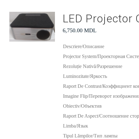
LED Projector 
6,750.00
MDL
Descriere/Описание
Projector System/Проекторная Сист
Rezoluție Nativă/Разрешение
Luminozitate/Яркость
Raport De Contrast/Коэффициент ко
Imagine Flip/Переворот изображени
Obiectiv/Объектив
Raport De Aspect/Cоотношение сто
Limba/Язык
Tipul Lămpilor/Тип лампы