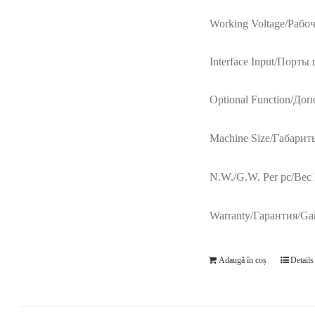
Working Voltage/Рабо
Interface Input/Порты 
Optional Function/До
Machine Size/Габарит
N.W./G.W. Per pc/Вес 
Warranty/Гарантия/Gar
Adaugă în coș
Details