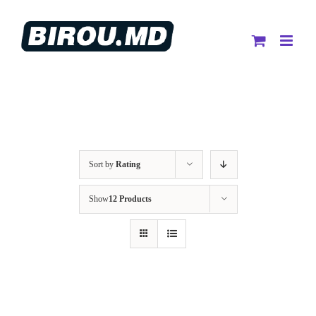
Skip
to
content
Sort by
Rating
Show
12 Products