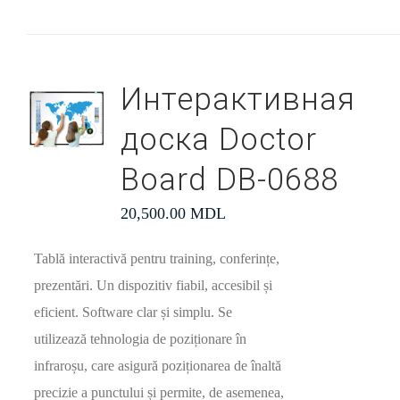
Интерактивная
доска Doctor
Board DB-0688
20,500.00
MDL
Tablă interactivă pentru training, conferințe,
prezentări. Un dispozitiv fiabil, accesibil și
eficient. Software clar și simplu. Se
utilizează tehnologia de poziționare în
infraroșu, care asigură poziționarea de înaltă
precizie a punctului și permite, de asemenea,