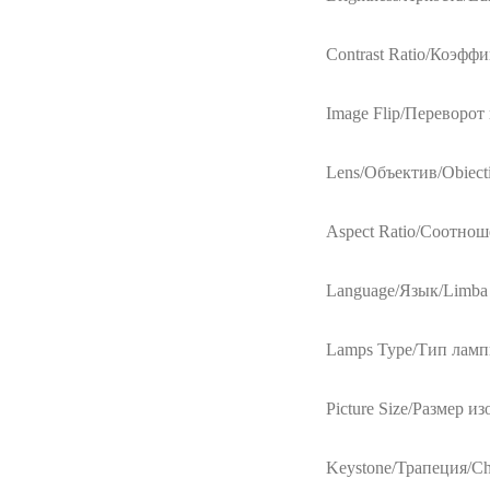
Contrast Ratio/Коэффи
Image Flip/Переворот
Lens/Объектив/Obiect
Aspect Ratio/Cоотнош
Language/Язык/Limba
Lamps Type/Тип лампы
Picture Size/Размер и
Keystone/Трапеция/Che