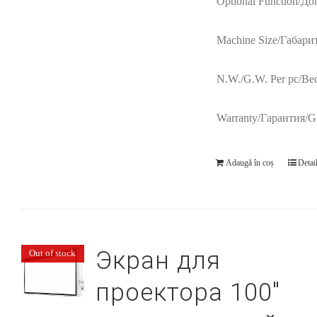
Optional Function/Д
Machine Size/Габари
N.W./G.W. Per pc/Вес
Warranty/Гарантия/Ga
Adaugă în coș
Detai
Экран для
Out of stock
проектора 100″