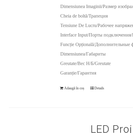
Dimensiunea Imaginii/Размер изобр
Cheia de boltă/Трапеция
Tensiune De Lucru/Рабочее напряже
Interface Input/Порты подключения/In
Funcție Opțională/Дополнительные
Dimensiunea/Габариты
Greutate/Вес Н/Б/Greutate
Garanție/Гарантия
Adaugă în coș
Details
LED Proj