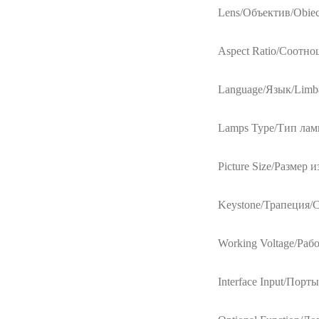
Lens/Объектив/Obiec
Aspect Ratio/Cоотно
Language/Язык/Limb
Lamps Type/Тип ламп
Picture Size/Размер 
Keystone/Трапеция/Ch
Working Voltage/Раб
Interface Input/Порты