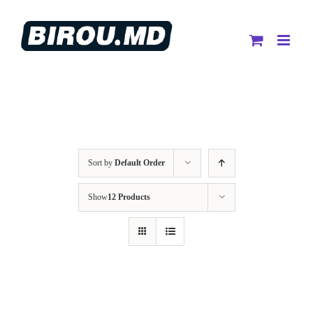
Skip
to
content
Sort by
Default Order
Show
12 Products