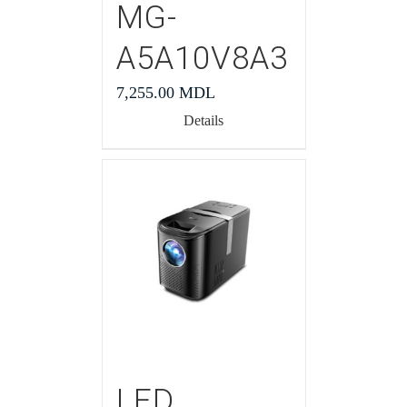
MG-
A5A10V8A3
7,255.00
MDL
Details
LED