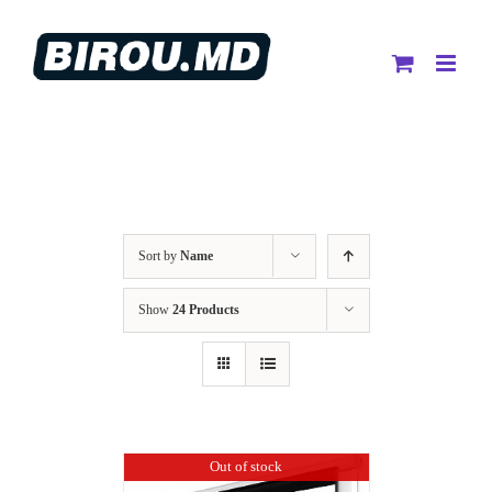
Skip
to
content
Sort by
Name
Show
24 Products
Out of stock