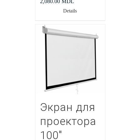
2,080.00
MDL
Details
Экран для
проектора
100″