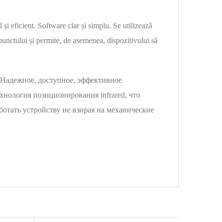
l și eficient. Software clar și simplu. Se utilizează
 punctului și permite, de asemenea, dispozitivului să
 Надежное, доступное, эффективное
хнология позиционирования infrared, что
ботать устройству не взирая на механические