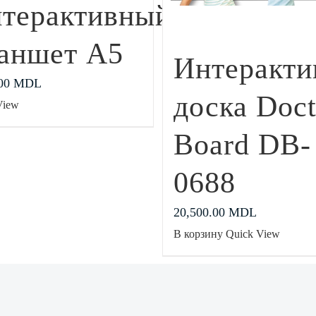
терактивный
аншет А5
Интеракти
.00
MDL
доска Doct
View
Board DB-
0688
20,500.00
MDL
В корзину
Quick View