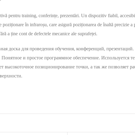
tivă pentru training, conferințe, prezentări. Un dispozitiv fiabil, accesibi
 poziționare în infraroșu, care asigură poziționarea de înaltă precizie a
ără a ține cont de defectele mecanice ale suprafeței.
ная доска для проведения обучения, конференций, презентаций.
. Понятное и простое программное обеспечение. Используется те
ет высокоточное позиционирование точки, а так же позволяет ра
верхности.