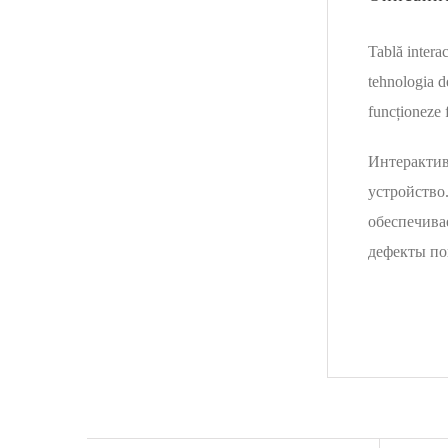
Tablă interac
tehnologia de
funcționeze f
Интерактив
устройство
обеспечива
дефекты по