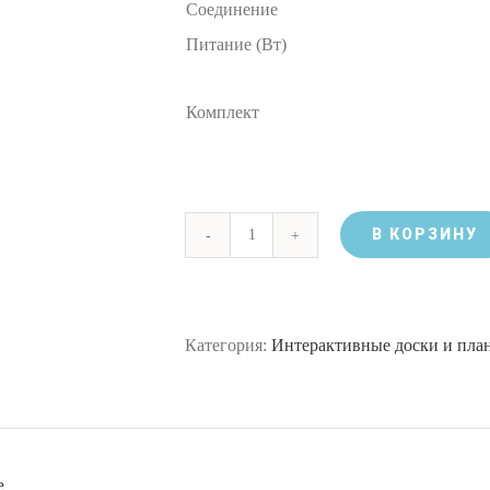
Соединение
Питание (Вт)
Комплект
В КОРЗИНУ
Количество
Интерактивная
доска
Категория:
Интерактивные доски и пла
Doctor
Board
DB0696P
е