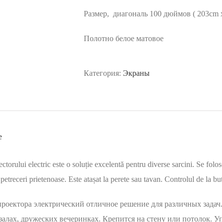
Размер, диагональ 100 дюймов ( 203cm 
Полотно белое матовое
Категория:
Экраны
е
ctorului electric este o soluție excelentă pentru diverse sarcini. Se folose
 petreceri prietenoase. Este atașat la perete sau tavan. Controlul de la bu
проектора электрический отличное решение для различных задач.
залах, дружеских вечеринках. Крепится на стену или потолок. У