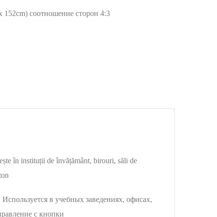
x 152cm) соотношение сторон 4:3
ște în instituții de învățământ, birouri, săli de
ton
 Используется в учебных заведениях, офисах,
правление с кнопки