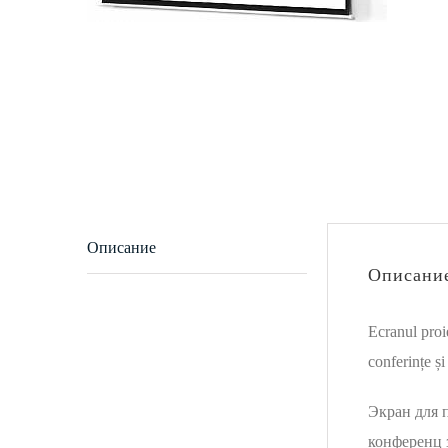
Описание
Описани
Ecranul proie
conferințe și
Экран для 
конференц 