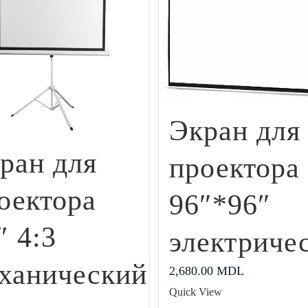
Экран для
ран для
проектора
оектора
96″*96″
″ 4:3
электриче
ханический
2,680.00
MDL
Quick View