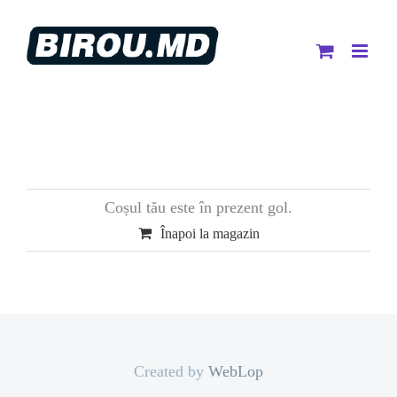
Skip
to
content
Coșul tău este în prezent gol.
Înapoi la magazin
Created by
WebLop