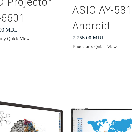
D Projector
ASIO AY-58
-5501
Android
.00
MDL
7,756.00
MDL
ину
Quick View
В корзину
Quick View