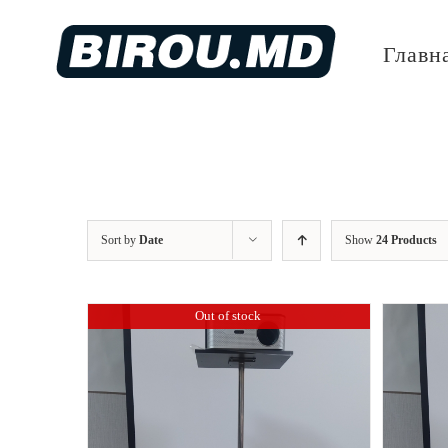
Skip
to
Главн
content
Sort by
Date
Show
24 Products
Out of stock