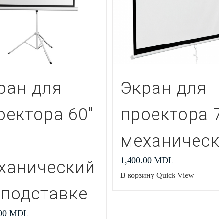
ран для
Экран для
оектора 60″
проектора 
механичес
1,400.00
MDL
ханический
В корзину
Quick View
 подставке
.00
MDL