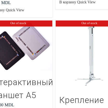
В корзину
Quick View
0
MDL
ину
Quick View
Out of stock
Out of stock
терактивный
аншет А5
Крепление
.00
MDL