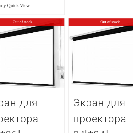
ину
Quick View
Out of stock
Out of stock
ран для
Экран для
оектора
проектора