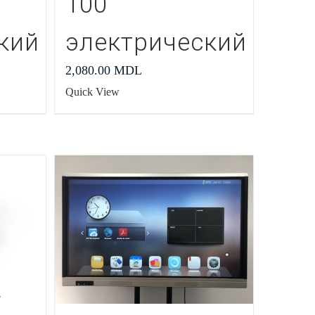
100″
кий
электрический
2,080.00
MDL
Quick View
r