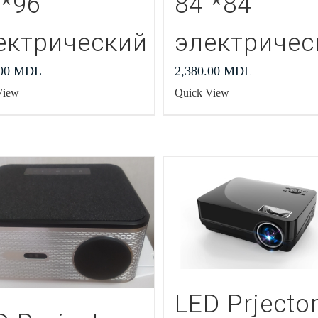
″*96″
84″*84″
ектрический
электричес
.00
MDL
2,380.00
MDL
View
Quick View
LED Prjecto