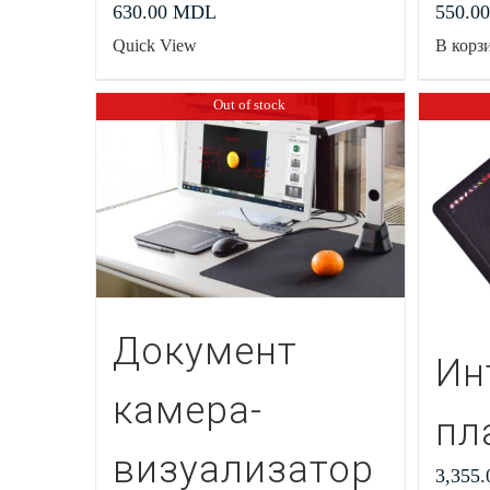
630.00
MDL
550.0
Quick View
В корз
Out of stock
Документ
Ин
камера-
пл
визуализатор
3,355