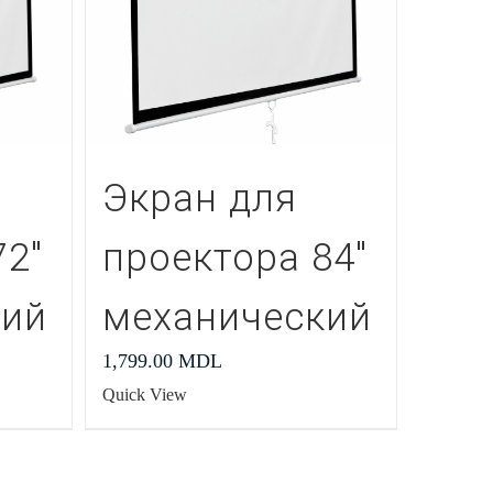
Экран для
72″
проектора 84″
кий
механический
1,799.00
MDL
Quick View