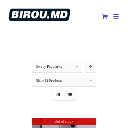
Skip
to
content
Sort by
Popularity
Show
12 Products
Out of stock