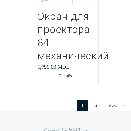
Экран для
проектора
84″
механический
1,799.00
MDL
Details
1
2
Next
Created by
WebLop