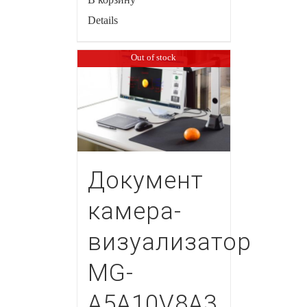
Details
Out of stock
Документ
камера-
визуализатор
MG-
A5A10V8A3