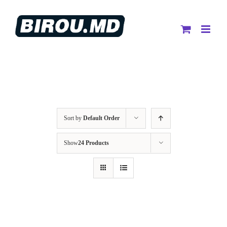
Skip
to
content
Sort by
Default Order
Show
24 Products