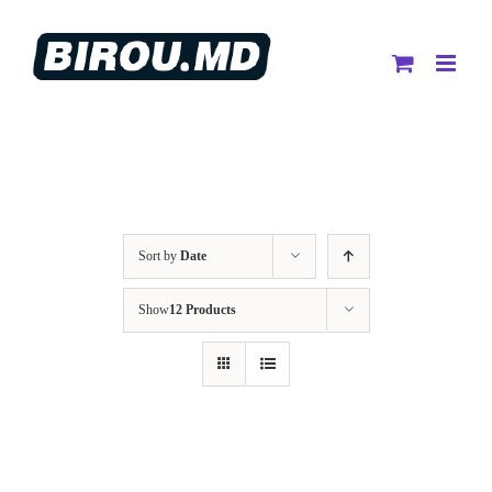
Skip
to
content
Sort by
Date
Show
12 Products