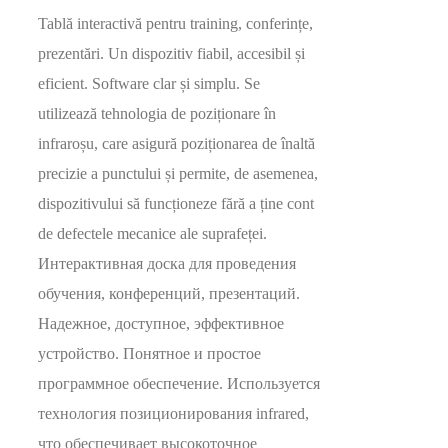
Tablă interactivă pentru training, conferințe,
prezentări. Un dispozitiv fiabil, accesibil și
eficient. Software clar și simplu. Se
utilizează tehnologia de poziționare în
infraroșu, care asigură poziționarea de înaltă
precizie a punctului și permite, de asemenea,
dispozitivului să funcționeze fără a ține cont
de defectele mecanice ale suprafeței.
Интерактивная доска для проведения
обучения, конференций, презентаций.
Надежное, доступное, эффективное
устройство. Понятное и простое
программное обеспечение. Используется
технология позиционирования infrared,
что обеспечивает высокоточное