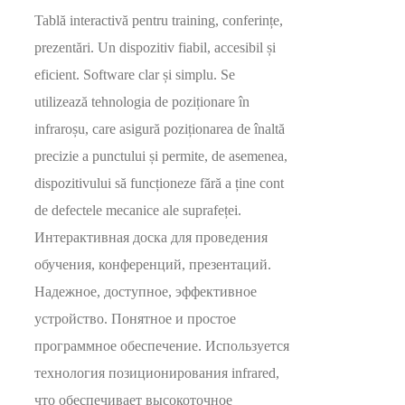
Tablă interactivă pentru training, conferințe,
prezentări. Un dispozitiv fiabil, accesibil și
eficient. Software clar și simplu. Se
utilizează tehnologia de poziționare în
infraroșu, care asigură poziționarea de înaltă
precizie a punctului și permite, de asemenea,
dispozitivului să funcționeze fără a ține cont
de defectele mecanice ale suprafeței.
Интерактивная доска для проведения
обучения, конференций, презентаций.
Надежное, доступное, эффективное
устройство. Понятное и простое
программное обеспечение. Используется
технология позиционирования infrared,
что обеспечивает высокоточное