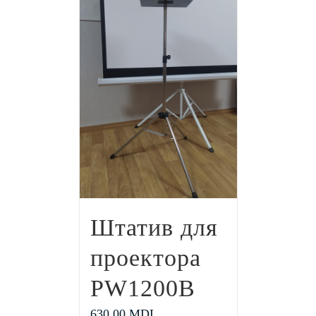
Штатив для
проектора
PW1200В
630.00
MDL