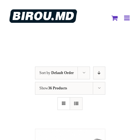
Skip
to
content
Sort by
Default Order
Show
36 Products