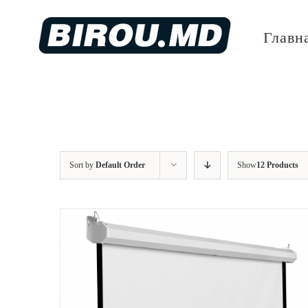
Skip
to
Главн
content
Sort by
Default Order
Show
12 Products