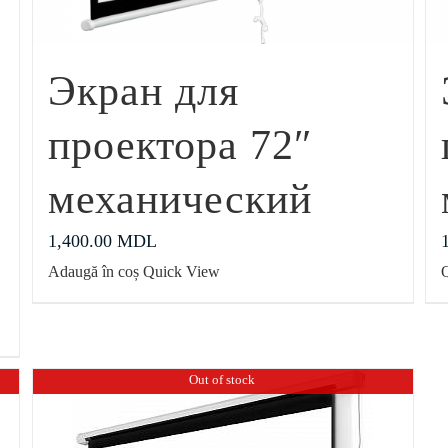
Экран для
проектора 72″
механический
1,400.00
MDL
Adaugă în coș
Quick View
Out of stock