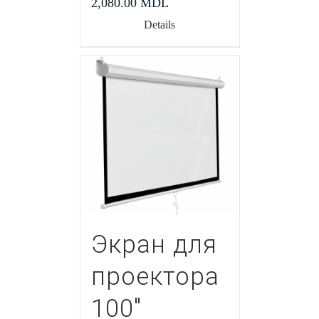
2,080.00
MDL
Details
Экран для
проектора
100″