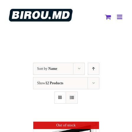
Skip
to
content
Sort by
Name
Show
12 Products
Out of stock