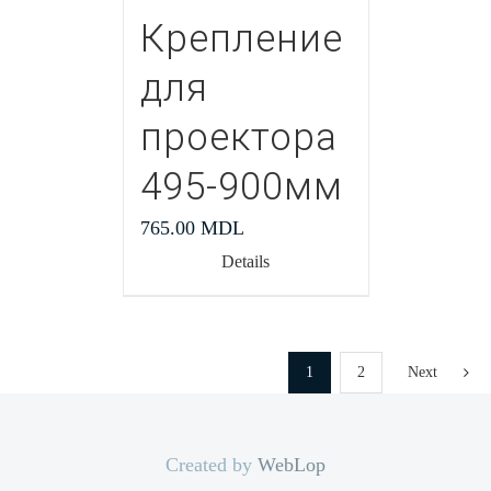
Крепление
для
проектора
495-900мм
765.00
MDL
Details
1
2
Next
Created by
WebLop