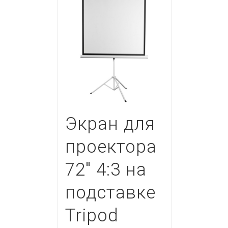
Экран для
проектора
72″ 4:3 на
подставке
Tripod