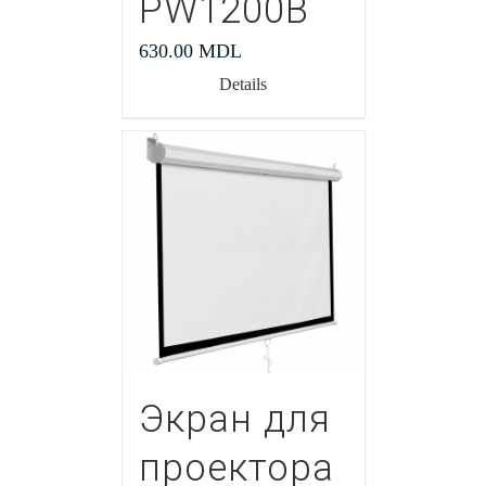
PW1200В
630.00
MDL
Details
Экран для
проектора