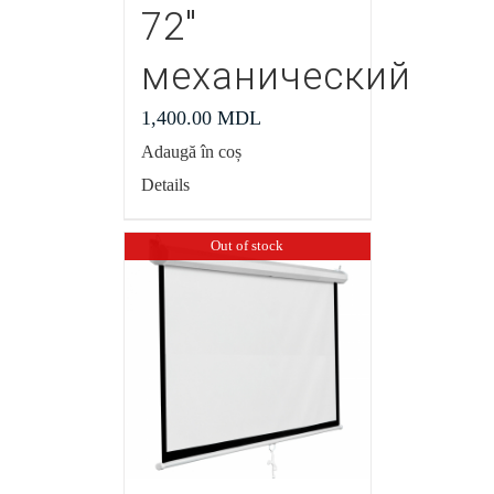
72″
механический
1,400.00
MDL
Adaugă în coș
Details
Out of stock