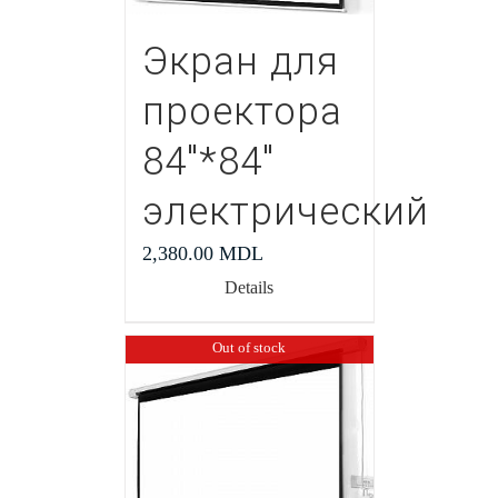
Экран для
проектора
84″*84″
электрический
2,380.00
MDL
Details
Out of stock