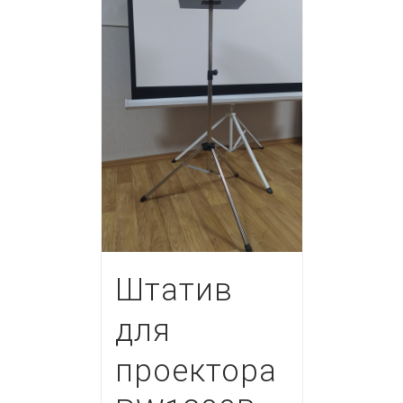
Штатив
для
проектора