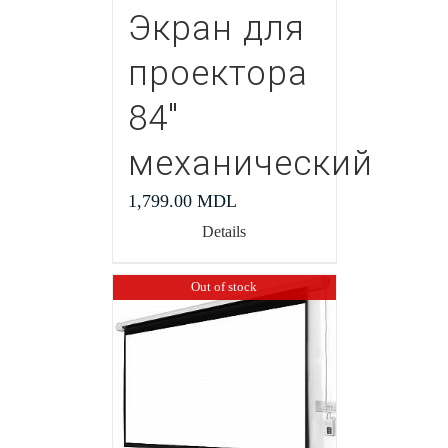
Экран для
проектора
84″
механический
1,799.00
MDL
Details
Out of stock