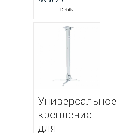
765.00
MDL
Details
Универсальное
крепление
для