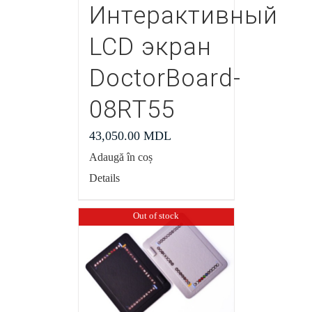
Интерактивный
LCD экран
DoctorBoard-
08RT55
43,050.00
MDL
Adaugă în coș
Details
Out of stock