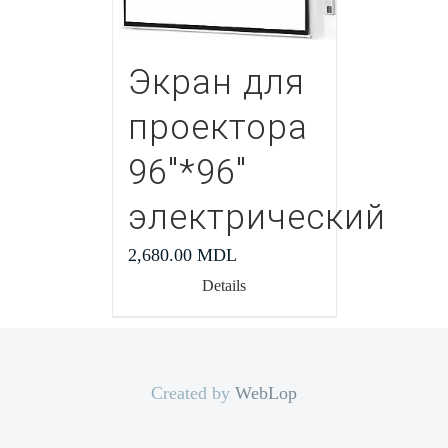
Экран для
проектора
96″*96″
электрический
2,680.00
MDL
Details
Created by
WebLop