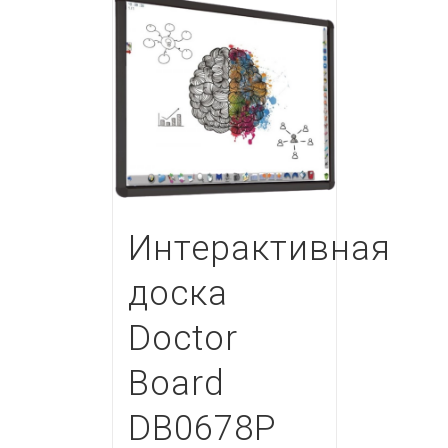
Интерактивная
доска
Doctor
Board
DB0678P