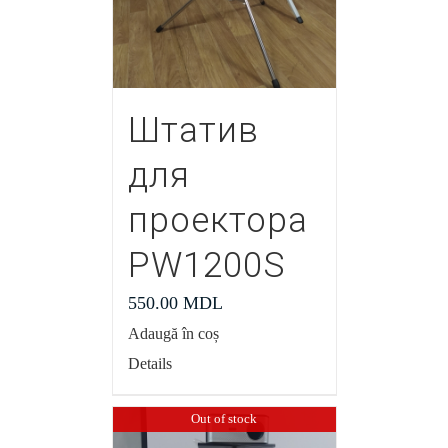
Штатив
для
проектора
PW1200S
550.00
MDL
Adaugă în coș
Details
Out of stock