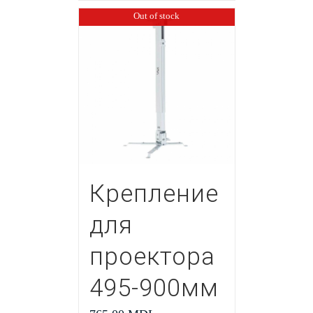
Out of stock
Крепление
для
проектора
495-900мм