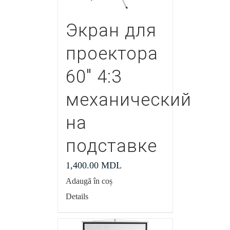
Экран для
проектора
60″ 4:3
механический
на
подставке
1,400.00
MDL
Adaugă în coș
Details