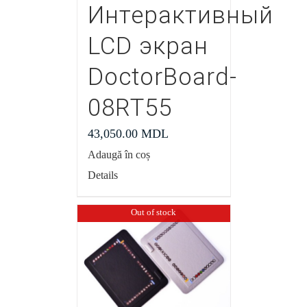
Интерактивный
LCD экран
DoctorBoard-
08RT55
43,050.00
MDL
Adaugă în coș
Details
Out of stock