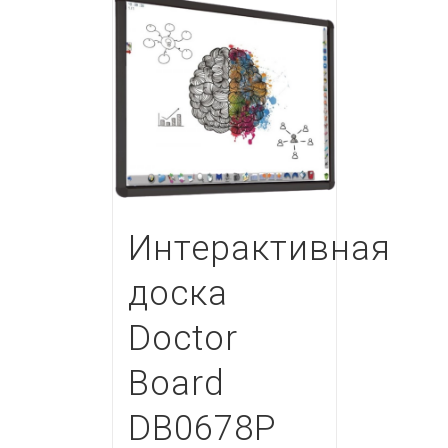
Интерактивная
доска
Doctor
Board
DB0678P