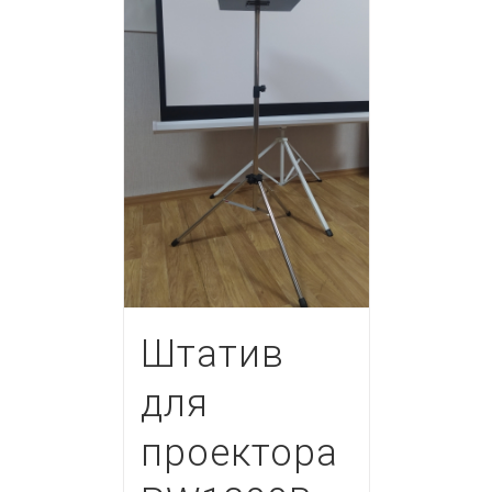
Штатив
для
проектора