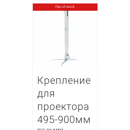
Out of stock
Крепление
для
проектора
495-900мм