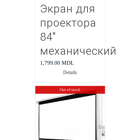
Экран для
проектора
84″
механический
1,799.00
MDL
Details
Out of stock