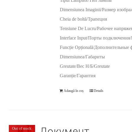
Tipul Lămpilor/Тип лампы
Dimensiunea Imaginii/Размер изобр
Cheia de boltă/Трапеция
Tensiune De Lucru/Рабочее напряже
Interface Input/Порты подключения/In
Funcție Opțională/Дополнительные
Dimensiunea/Габариты
Greutate/Вес Н/Б/Greutate
Garanție/Гарантия
Adaugă în coș
Details
Документ
Out of stock