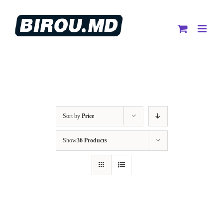
Skip
to
content
Sort by
Price
Show
36 Products