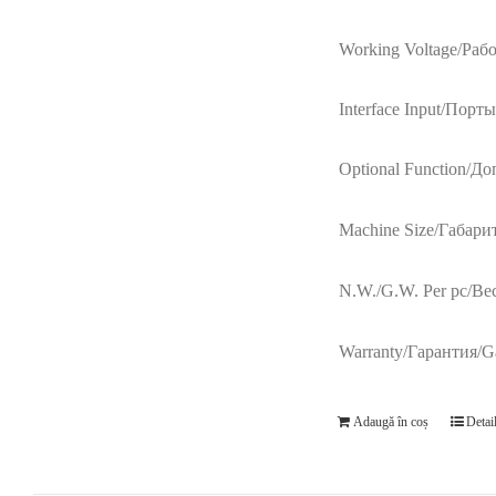
Working Voltage/Раб
Interface Input/Порты
Optional Function/Д
Machine Size/Габари
N.W./G.W. Per pc/Вес
Warranty/Гарантия/Ga
Adaugă în coș
Detai