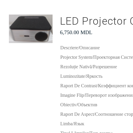
LED Projector 
6,750.00
MDL
Descriere/Описание
Projector System/Проекторная Сист
Rezoluție Nativă/Разрешение
Luminozitate/Яркость
Raport De Contrast/Коэффициент ко
Imagine Flip/Переворот изображени
Obiectiv/Объектив
Raport De Aspect/Cоотношение сто
Limba/Язык