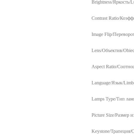
Brightness/Яркость/L
Contrast Ratio/Коэф
Image Flip/Переворо
Lens/Объектив/Obiec
Aspect Ratio/Cоотно
Language/Язык/Limb
Lamps Type/Тип ламп
Picture Size/Размер 
Keystone/Трапеция/Ch