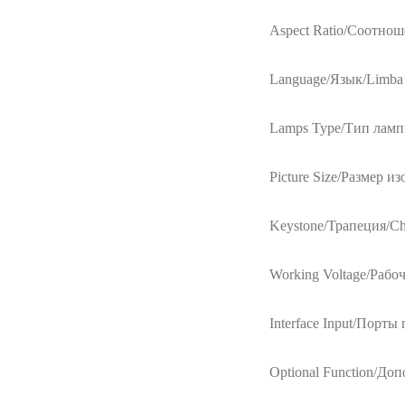
Aspect Ratio/Cоотнош
Language/Язык/Limba
Lamps Type/Тип лампы
Picture Size/Размер и
Keystone/Трапеция/Che
Working Voltage/Рабо
Interface Input/Порты 
Optional Function/До