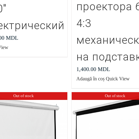
проектора 
0″
4:3
ектрический
механичес
.00
MDL
View
на подстав
1,400.00
MDL
Adaugă în coș
Quick View
Out of stock
Out of stock