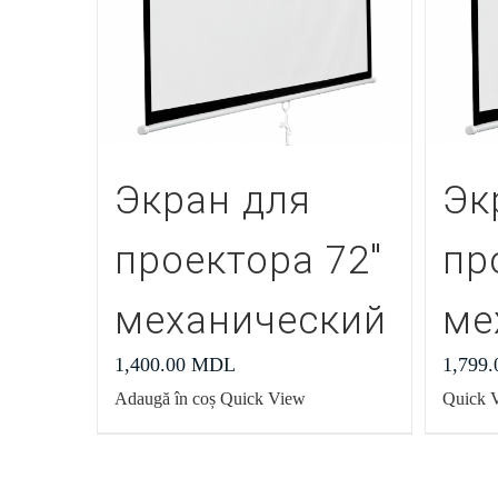
Экран для
Эк
проектора 72″
пр
механический
ме
1,400.00
MDL
1,799
Adaugă în coș
Quick View
Quick 