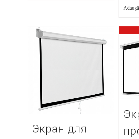
Adaugă 
Эк
Экран для
пр