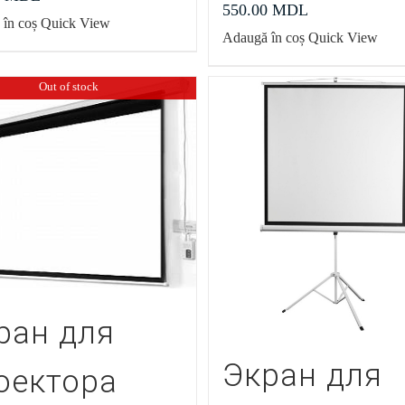
550.00
MDL
în coș
Quick View
Adaugă în coș
Quick View
Out of stock
ран для
Экран для
оектора