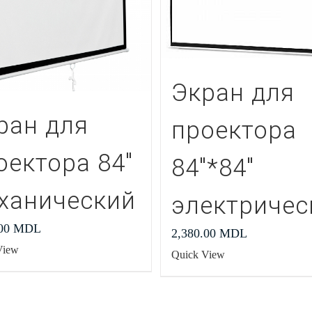
Экран для
ран для
проектора
оектора 84″
84″*84″
ханический
электричес
.00
MDL
2,380.00
MDL
View
Quick View