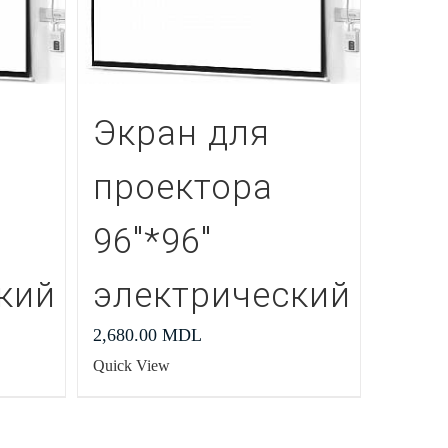
Экран для
проектора
96″*96″
кий
электрический
2,680.00
MDL
Quick View