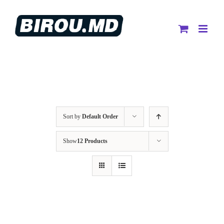
Skip
to
content
Sort by
Default Order
Show
12 Products