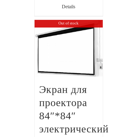
Details
Out of stock
Экран для
проектора
84″*84″
электрический