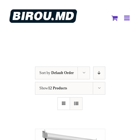
Skip
to
content
Sort by
Default Order
Show
12 Products