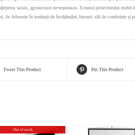
еренц залах, дружеских вечеринках. Ecranul proiectorului mobil de p
ni. Se folosește în instituții de învățământ, birouri, săli de conferințe și 
Tweet This Product
Pin This Product
Out of stock