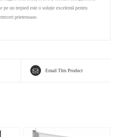
e un trepied este o soluție excelentă pentru
petreceri prietenoase.
Email This Product