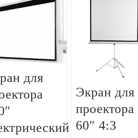
ран для
Экран для
оектора
проектора
0″
60″ 4:3
ектрический