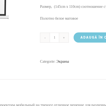
Размер, (145cm x 110cm) соотношение с
Полотно белое матовое
ADAUGĂ ÎN 
Cantitate
Экран
для
Categorie:
Экраны
проектора
72"
4:3
на
подставке
Tripod
проектора мобильный на треноге отличное решение для различных