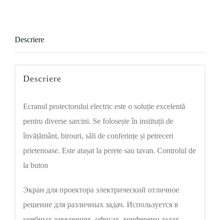
Descriere
Descriere
Ecranul proiectorului electric este o soluție excelentă
pentru diverse sarcini. Se folosește în instituții de
învățământ, birouri, săli de conferințe și petreceri
prietenoase. Este atașat la perete sau tavan. Controlul de
la buton
Экран для проектора электрический отличное
решение для различных задач. Используется в
учебных заведениях, офисах, конференц залах,