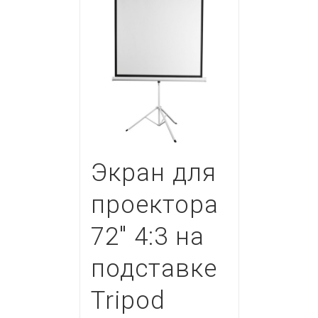
Экран для
проектора
72″ 4:3 на
подставке
Tripod