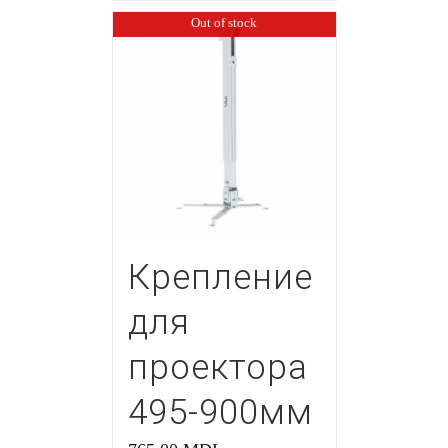
Out of stock
Крепление
для
проектора
495-900мм