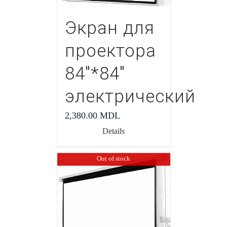
Экран для
проектора
84″*84″
электрический
2,380.00
MDL
Details
Out of stock