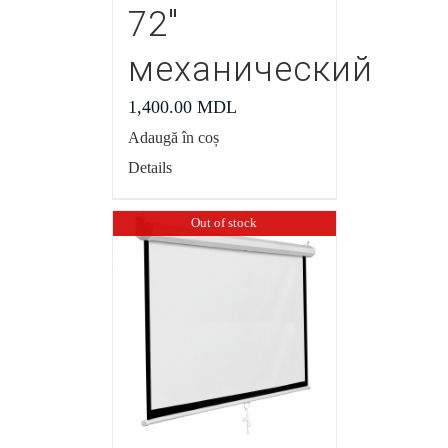
72″
механический
1,400.00
MDL
Adaugă în coș
Details
Out of stock