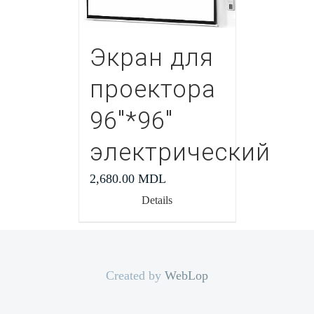
Экран для
проектора
96″*96″
электрический
2,680.00
MDL
Details
Created by
WebLop