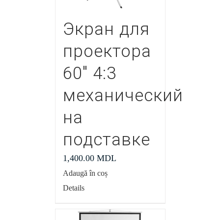
Экран для
проектора
60″ 4:3
механический
на
подставке
1,400.00
MDL
Adaugă în coș
Details