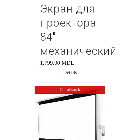
Экран для
проектора
84″
механический
1,799.00
MDL
Details
Out of stock