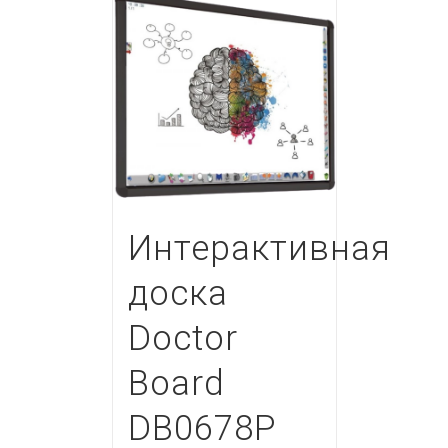
Интерактивная
доска
Doctor
Board
DB0678P