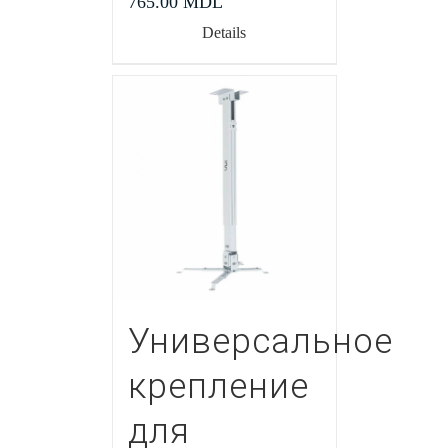
765.00
MDL
Details
Универсальное
крепление
для