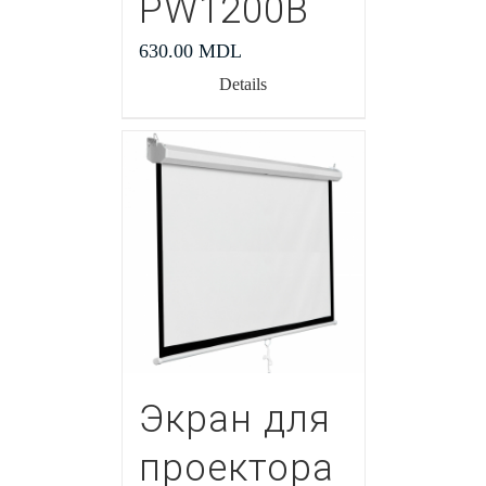
PW1200В
630.00
MDL
Details
Экран для
проектора