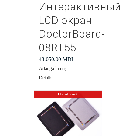
Интерактивный
LCD экран
DoctorBoard-
08RT55
43,050.00
MDL
Adaugă în coș
Details
Out of stock