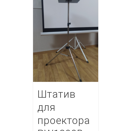
Штатив
для
проектора