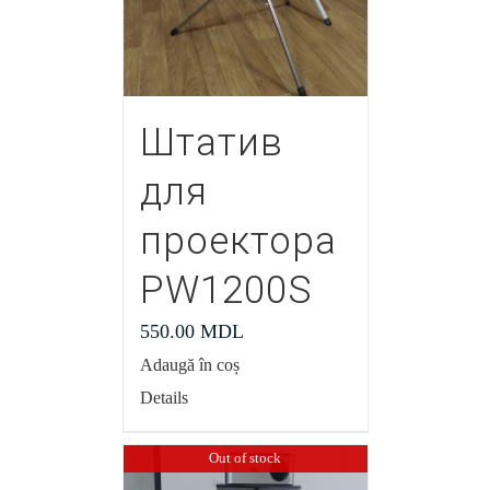
Штатив
для
проектора
PW1200S
550.00
MDL
Adaugă în coș
Details
Out of stock