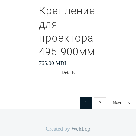
Крепление
для
проектора
495-900мм
765.00
MDL
Details
1
2
Next
Created by
WebLop