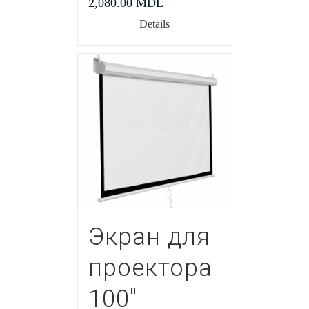
2,080.00
MDL
Details
Экран для
проектора
100″