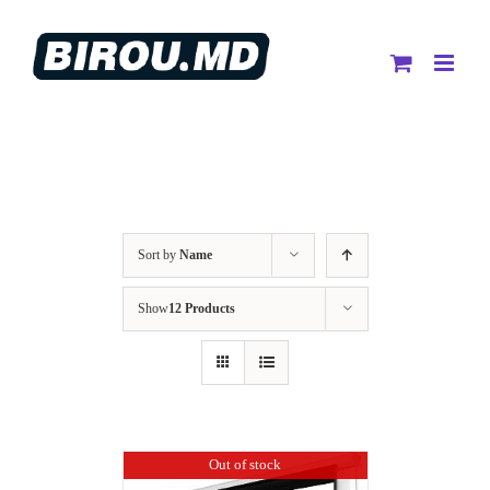
Skip
to
content
Sort by
Name
Show
12 Products
Out of stock