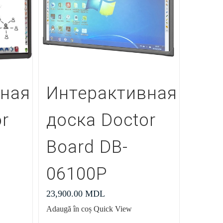
вная
Интерактивная
r
доска Doctor
Board DB-
06100P
23,900.00
MDL
Adaugă în coș
Quick View