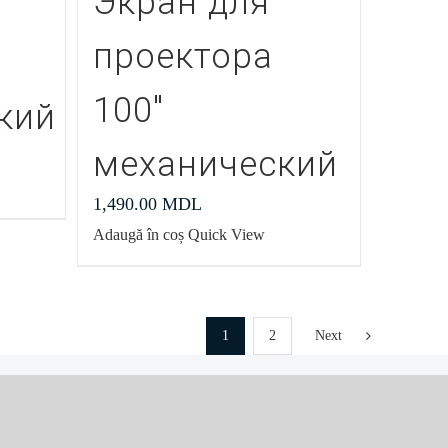
Экран для
проектора
100″
кий
механический
1,490.00
MDL
Adaugă în coș
Quick View
1
2
Next