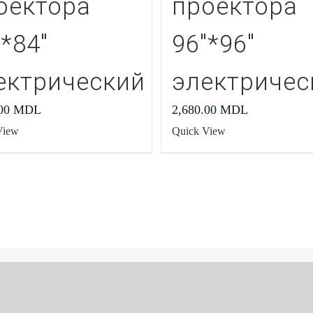
оектора
проектора
″*84″
96″*96″
ектрический
электричес
.00
MDL
2,680.00
MDL
View
Quick View