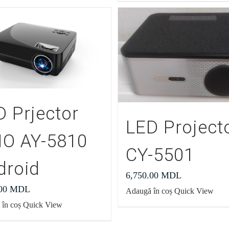
D Prjector
LED Project
IO AY-5810
CY-5501
droid
6,750.00
MDL
.00
MDL
Adaugă în coș
Quick View
în coș
Quick View