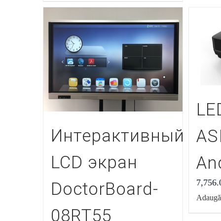
LE
Интерактивный
AS
LCD экран
An
7,756
DoctorBoard-
Adaugă 
08RT55