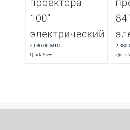
проектора
пр
100″
84
электрический
эл
2,080.00
MDL
2,380
Quick View
Quick 
Created by
WebLop