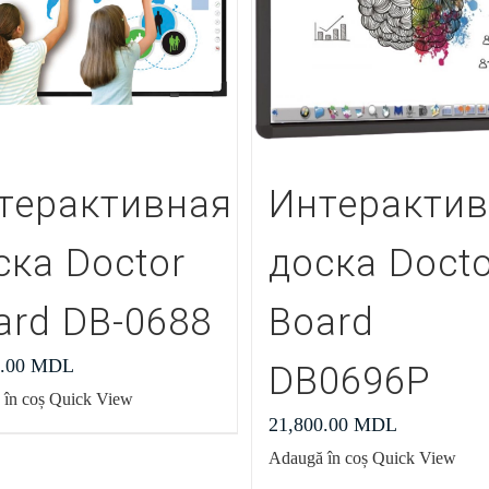
терактивная
Интеракти
ска Doctor
доска Docto
ard DB-0688
Board
0.00
MDL
DB0696P
în coș
Quick View
21,800.00
MDL
Adaugă în coș
Quick View