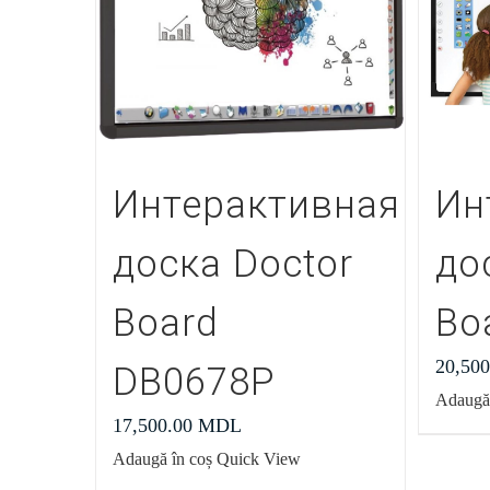
Интерактивная
Ин
доска Doctor
до
Board
Bo
20,50
DB0678P
Adaugă 
17,500.00
MDL
Adaugă în coș
Quick View