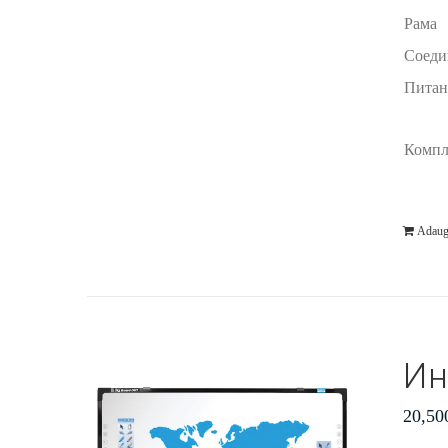
Рама
Соеди
Питан
Компл
Adaug
Ин
20,50