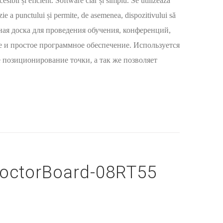
cesibil și eficient. Software clar și simplu. Se utilizează
zie a punctului și permite, de asemenea, dispozitivului să
ктивная доска для проведения обучения, конференций,
е и простое программное обеспечение. Используется
 позиционирование точки, а так же позволяет
octorBoard-08RT55