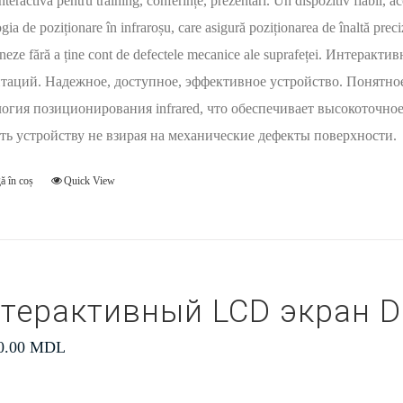
nteractivă pentru training, conferințe, prezentări. Un dispozitiv fiabil, ac
gia de poziționare în infraroșu, care asigură poziționarea de înaltă preci
oneze fără a ține cont de defectele mecanice ale suprafeței. Интера
таций. Надежное, доступное, эффективное устройство. Понятно
огия позиционирования infrared, что обеспечивает высокоточное
ть устройству не взирая на механические дефекты поверхности.
ă în coș
Quick View
терактивный LCD экран D
0.00
MDL