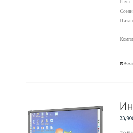
Рама
Соеди
Питан
Компл
Adaug
Ин
23,90