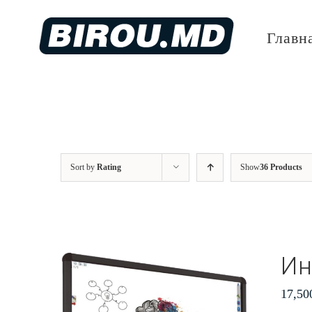
Skip
to
Главн
content
Sort by
Rating
Show
36 Products
Ин
17,50