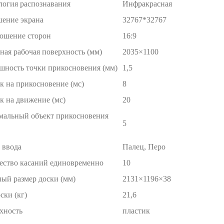
логия распознавания
Инфракрасная
шение экрана
32767*32767
ошение сторон
16:9
ная рабочая поверхность (мм)
2035×1100
шность точки прикосновения (мм)
1,5
к на прикосновение (мс)
8
к на движение (мс)
20
альный объект прикосновения
5
 ввода
Палец, Перо
ество касаний единовременно
10
ный размер доски (мм)
2131×1196×38
ски (кг)
21,6
хность
пластик