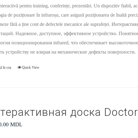
nteractivă pentru training, conferințe, prezentări. Un dispozitiv fiabil, ac
gia de poziționare în infraroșu, care asigură poziționarea de înaltă preci
oneze fără a ține cont de defectele mecanice ale suprafeței. Интера
таций. Надежное, доступное, эффективное устройство. Понятно
огия позиционирования infrared, что обеспечивает высокоточное
ть устройству не взирая на механические дефекты поверхности.
ă în coș
Quick View
терактивная доска Docto
0.00
MDL