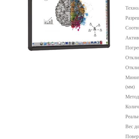
Техно
Разре
Соотн
Актив
Погре
Откли
Откли
Миним
(мм)
Метод
Колич
Реаль
Вес до
Повер