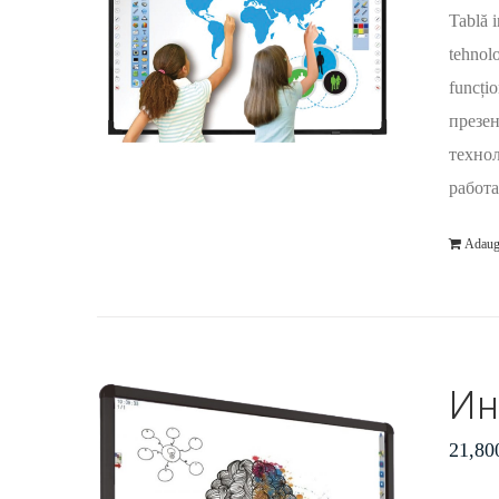
Tablă i
tehnolo
funcți
презен
технол
работа
Adaug
Ин
21,80