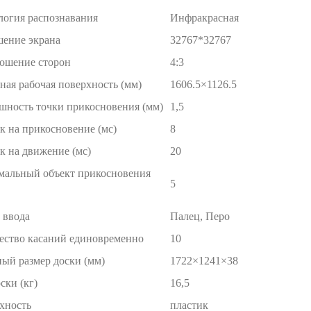
логия распознавания
Инфракрасная
шение экрана
32767*32767
ошение сторон
4:3
ная рабочая поверхность (мм)
1606.5×1126.5
шность точки прикосновения (мм)
1,5
к на прикосновение (мс)
8
к на движение (мс)
20
альный объект прикосновения
5
 ввода
Палец, Перо
ество касаний единовременно
10
ный размер доски (мм)
1722×1241×38
ски (кг)
16,5
хность
пластик