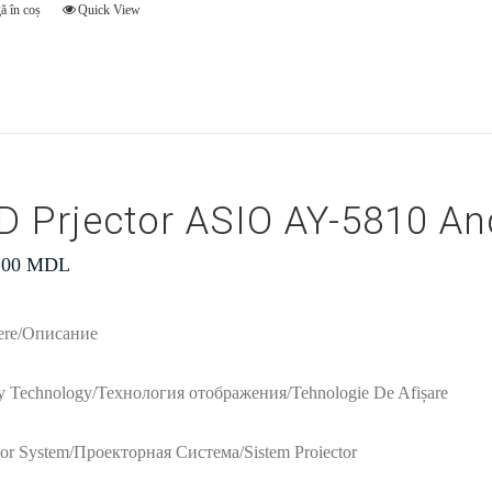
ă în coș
Quick View
D Prjector ASIO AY-5810 An
.00
MDL
iere/Описание
y Technology/Технология отображения/Tehnologie De Afișare
tor System/Проекторная Система/Sistem Proiector