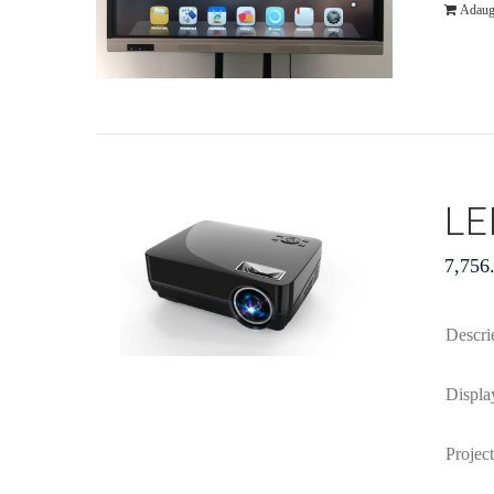
Adaug
LE
7,756
Descr
Displa
Projec