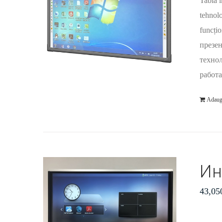
Tablă i
tehnolo
funcți
презен
технол
работа
Adaug
Ин
43,05