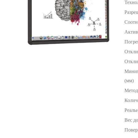
Техно
Разре
Соотн
Актив
Погре
Откли
Откли
Миним
(мм)
Метод
Колич
Реаль
Вес до
Повер