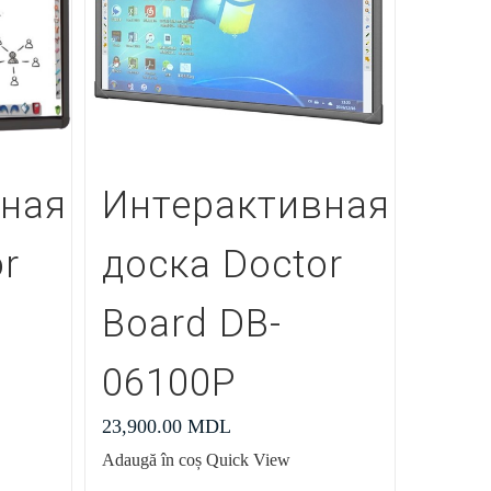
вная
Интерактивная
r
доска Doctor
Board DB-
06100P
23,900.00
MDL
Adaugă în coș
Quick View