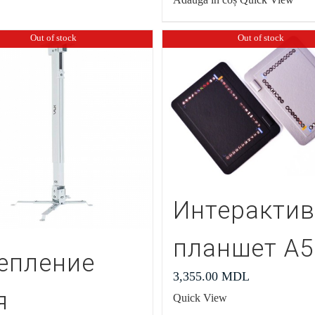
Out of stock
Out of stock
Интеракти
планшет А5
епление
3,355.00
MDL
я
Quick View