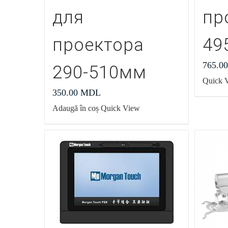
для
пр
проектора
49
765.0
290-510мм
Quick 
350.00
MDL
Adaugă în coș
Quick View