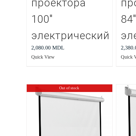
проектора
пр
100″
84
электрический
эл
2,080.00
MDL
2,380
Quick View
Quick 
Out of stock