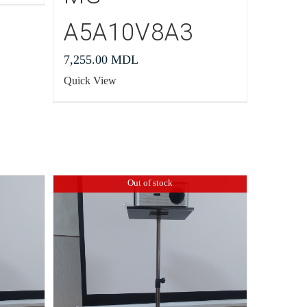
A5A10V8A3
7,255.00
MDL
Quick View
Out of stock