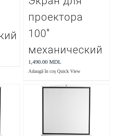
Экран для
проектора
100″
кий
механический
1,490.00
MDL
Adaugă în coș
Quick View