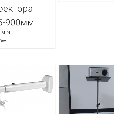
оектора
5-900мм
0
MDL
View