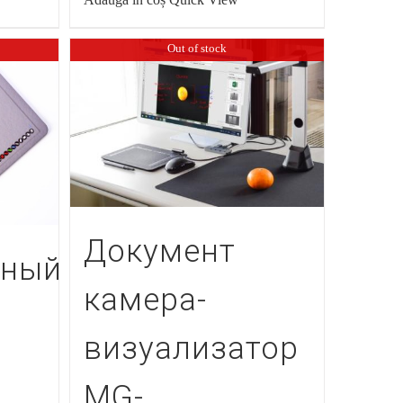
Out of stock
Документ
вный
камера-
визуализатор
MG-