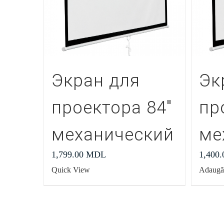
Экран для
Эк
проектора 84″
пр
механический
ме
1,799.00
MDL
1,400
Quick View
Adaugă 