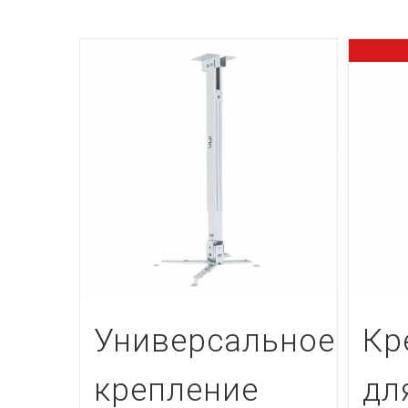
Универсальное
Кр
крепление
дл