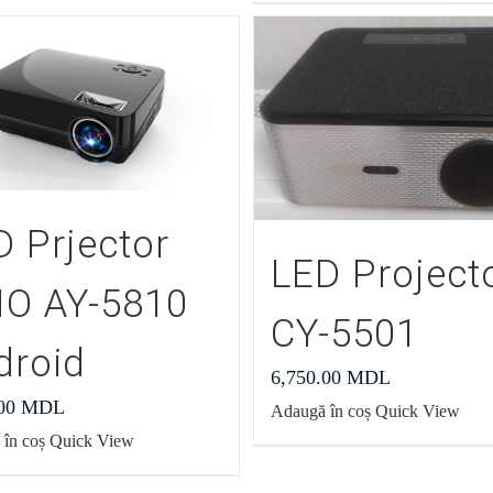
D Prjector
LED Project
IO AY-5810
CY-5501
droid
6,750.00
MDL
.00
MDL
Adaugă în coș
Quick View
în coș
Quick View