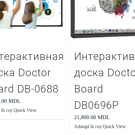
терактивная
Интеракти
ска Doctor
доска Docto
ard DB-0688
Board
0.00
MDL
DB0696P
în coș
Quick View
21,800.00
MDL
Adaugă în coș
Quick View