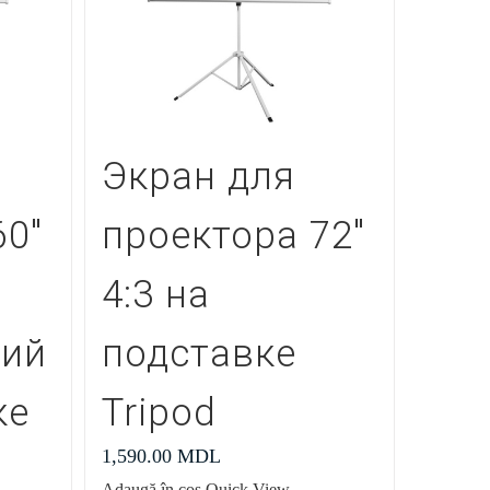
Экран для
60″
проектора 72″
4:3 на
кий
подставке
ке
Tripod
1,590.00
MDL
Adaugă în coș
Quick View