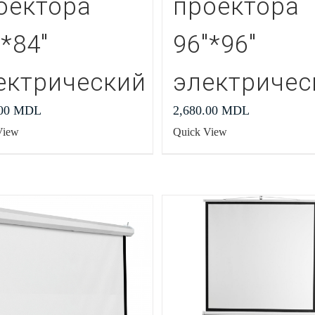
оектора
проектора
″*84″
96″*96″
ектрический
электричес
.00
MDL
2,680.00
MDL
View
Quick View