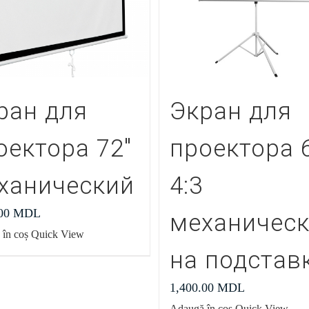
ран для
Экран для
оектора 72″
проектора 
ханический
4:3
.00
MDL
механичес
în coș
Quick View
на подстав
1,400.00
MDL
Adaugă în coș
Quick View