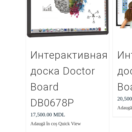
Интерактивная
Ин
доска Doctor
до
Board
Bo
20,50
DB0678P
Adaugă 
17,500.00
MDL
Adaugă în coș
Quick View