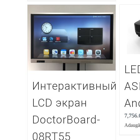
LE
Интерактивный
AS
LCD экран
An
7,756
DoctorBoard-
Adaugă 
08RT55