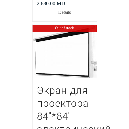
2,680.00
MDL
Details
Out of stock
Экран для
проектора
84″*84″