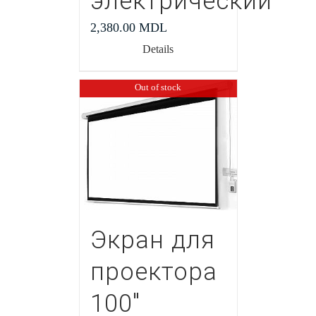
электрический
2,380.00
MDL
Details
Out of stock
Экран для
проектора
100″