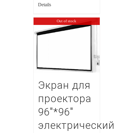
Details
Out of stock
Экран для
проектора
96″*96″
электрический