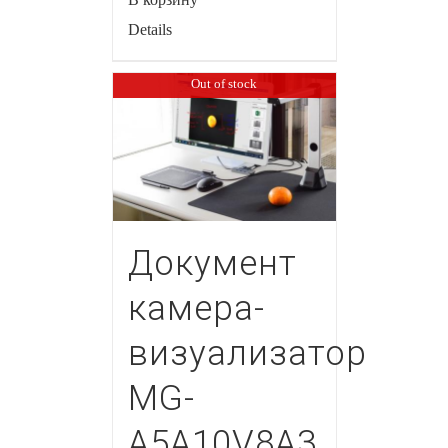
Details
Out of stock
Документ
камера-
визуализатор
MG-
A5A10V8A3