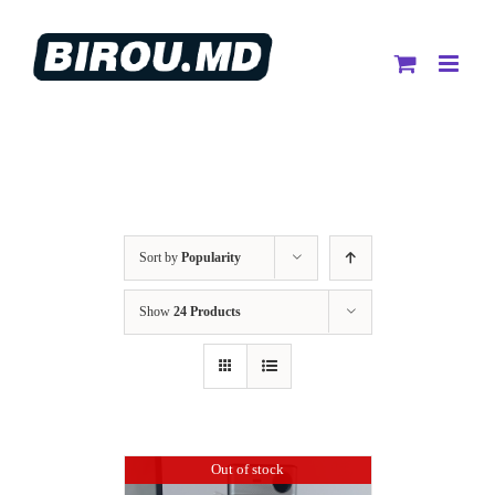
Skip
to
content
Sort by
Popularity
Show
24 Products
Out of stock