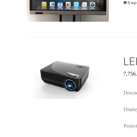
В кор
LE
7,756
Descr
Displa
Projec