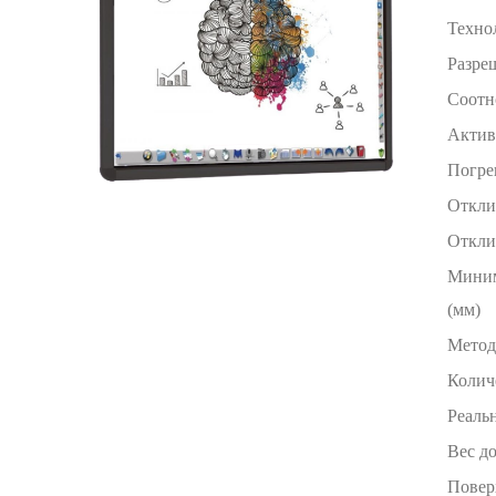
Техно
Разре
Соотн
Актив
Погре
Откли
Откли
Миним
(мм)
Метод
Колич
Реаль
Вес до
Повер