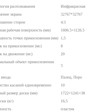
логия распознавания
Инфракрасная
шение экрана
32767*32767
ошение сторон
4:3
ная рабочая поверхность (мм)
1606.5×1126.5
шность точки прикосновения (мм)
1,5
к на прикосновение (мс)
8
к на движение (мс)
20
альный объект прикосновения
5
 ввода
Палец, Перо
ество касаний единовременно
10
ный размер доски (мм)
1722×1241×38
ски (кг)
16,5
хность
пластик