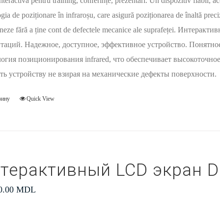
nteractivă pentru training, conferințe, prezentări. Un dispozitiv fiabil, ac
gia de poziționare în infraroșu, care asigură poziționarea de înaltă preci
oneze fără a ține cont de defectele mecanice ale suprafeței. Интера
таций. Надежное, доступное, эффективное устройство. Понятно
огия позиционирования infrared, что обеспечивает высокоточное
ть устройству не взирая на механические дефекты поверхности.
зину
Quick View
терактивный LCD экран D
0.00
MDL