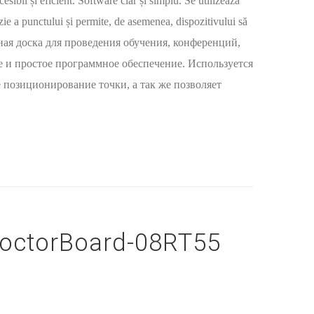
cesibil și eficient. Software clar și simplu. Se utilizează
zie a punctului și permite, de asemenea, dispozitivului să
ктивная доска для проведения обучения, конференций,
е и простое программное обеспечение. Используется
 позиционирование точки, а так же позволяет
octorBoard-08RT55