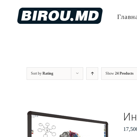
Skip
to
Главн
content
Sort by
Rating
Show
24 Products
Ин
17,50