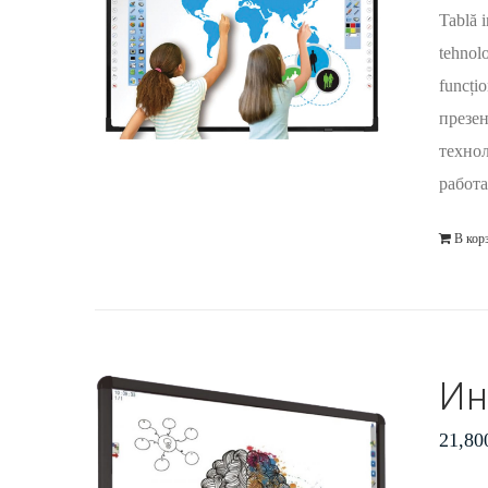
Tablă i
tehnolo
funcți
презен
технол
работа
В кор
Ин
21,80