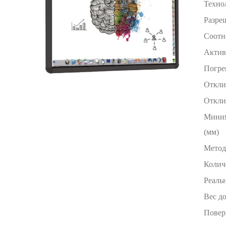
Техно
Разре
Соотн
Актив
Погре
Откли
Откли
Миним
(мм)
Метод
Колич
Реаль
Вес до
Повер