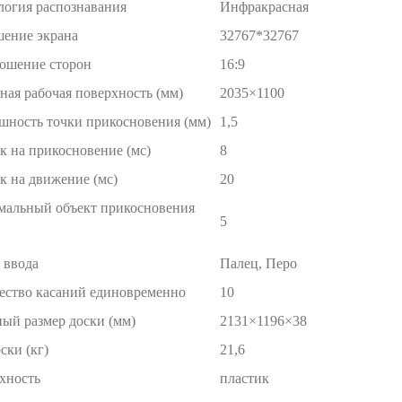
логия распознавания
Инфракрасная
шение экрана
32767*32767
ошение сторон
16:9
ная рабочая поверхность (мм)
2035×1100
шность точки прикосновения (мм)
1,5
к на прикосновение (мс)
8
к на движение (мс)
20
альный объект прикосновения
5
 ввода
Палец, Перо
ество касаний единовременно
10
ный размер доски (мм)
2131×1196×38
ски (кг)
21,6
хность
пластик