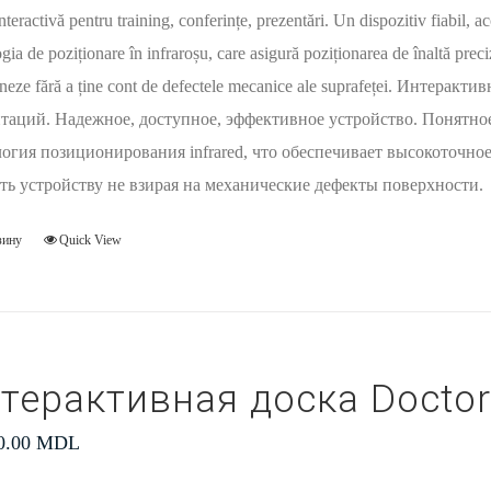
nteractivă pentru training, conferințe, prezentări. Un dispozitiv fiabil, ac
gia de poziționare în infraroșu, care asigură poziționarea de înaltă preci
oneze fără a ține cont de defectele mecanice ale suprafeței. Интера
таций. Надежное, доступное, эффективное устройство. Понятно
огия позиционирования infrared, что обеспечивает высокоточное
ть устройству не взирая на механические дефекты поверхности.
зину
Quick View
терактивная доска Docto
0.00
MDL