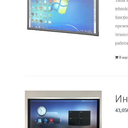
Tablă i
tehnolo
funcți
презен
технол
работа
В кор
Ин
43,05