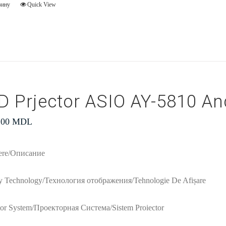
зину
Quick View
D Prjector ASIO AY-5810 An
.00
MDL
iere/Описание
y Technology/Технология отображения/Tehnologie De Afișare
tor System/Проекторная Система/Sistem Proiector