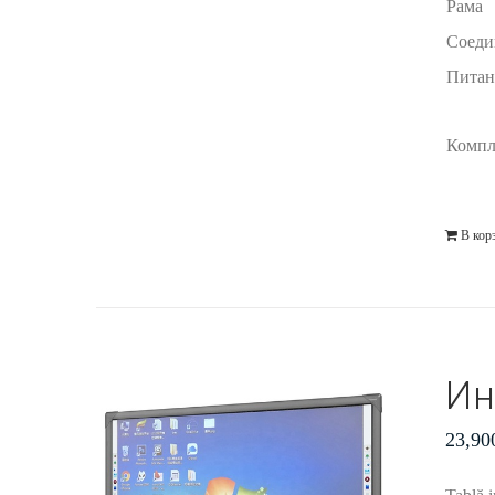
Рама
Соеди
Питан
Компл
В кор
Ин
23,90