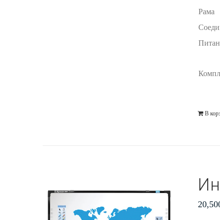
Рама
Соеди
Питан
Компл
В кор
Ин
20,50