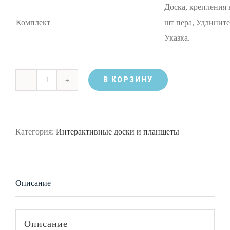
Доска, крепления н
Комплект
шт пера, Удлинит
Указка.
В КОРЗИНУ
Количество
Интерактивная
доска
Категория:
Интерактивные доски и планшеты
Doctor
Board
DB0678P
Описание
Описание