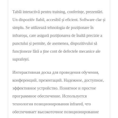
Tablă interactivă pentru training, conferințe, prezentări.
Un dispozitiv fiabil, accesibil și eficient. Software clar și
simplu. Se utilizează tehnologia de poziționare în
infraroșu, care asigură poziționarea de înaltă precizie a
punctului și permite, de asemenea, dispozitivului să
funcționeze fără a ține cont de defectele mecanice ale
suprafeței.
Интерактивная доска для проведения обучения,
конференций, презентаций. Надежное, доступное,
эффективное устройство. Понятное и простое
программное обеспечение. Используется
технология позиционирования infrared, что
обеспечивает высокоточное позиционирование