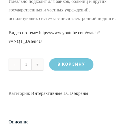
Идеально подходит для банков, больниц и других
государственных и частных учреждений,
использующих системы записи электронной подписи.
Видео по теме: https://www.youtube.com/watch?
v=NQT_JAfen4U
В КОРЗИНУ
Количество
Интерактивный
рабочий
Категория:
Интерактивные LCD экраны
стол
MG-
102WD
Описание