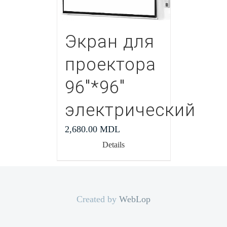
Экран для
проектора
96″*96″
электрический
2,680.00
MDL
Details
Created by
WebLop