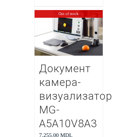
Out of stock
Документ
камера-
визуализатор
MG-
A5A10V8A3
7,255.00
MDL