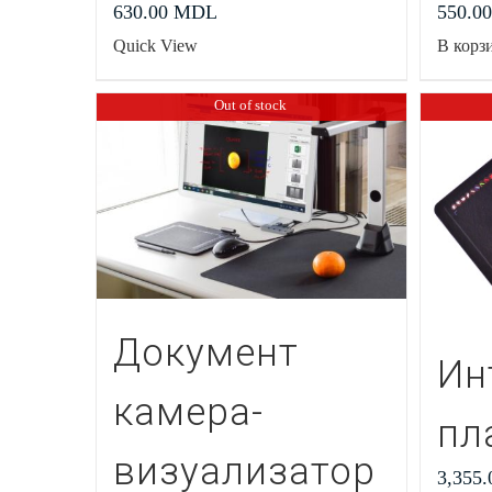
630.00
MDL
550.0
Quick View
В корз
Out of stock
Документ
Ин
камера-
пл
визуализатор
3,355