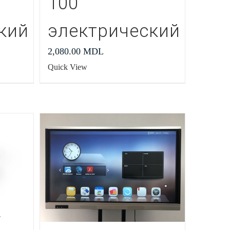
100″
кий
электрический
2,080.00
MDL
Quick View
r