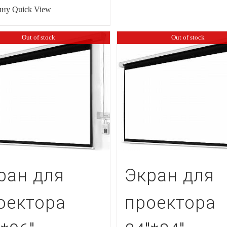
ину
Quick View
Out of stock
Out of stock
ран для
Экран для
оектора
проектора