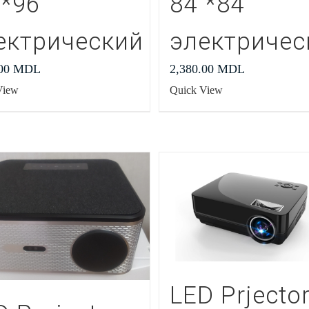
″*96″
84″*84″
ектрический
электричес
.00
MDL
2,380.00
MDL
View
Quick View
LED Prjecto