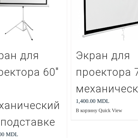
ран для
Экран для
оектора 60″
проектора 
механичес
1,400.00
MDL
ханический
В корзину
Quick View
 подставке
.00
MDL