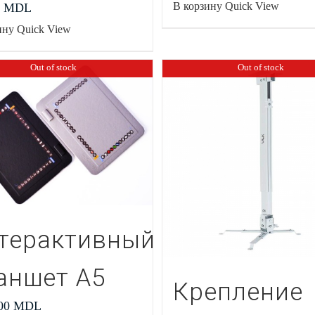
В корзину
Quick View
0
MDL
ину
Quick View
Out of stock
Out of stock
терактивный
аншет А5
Крепление
.00
MDL