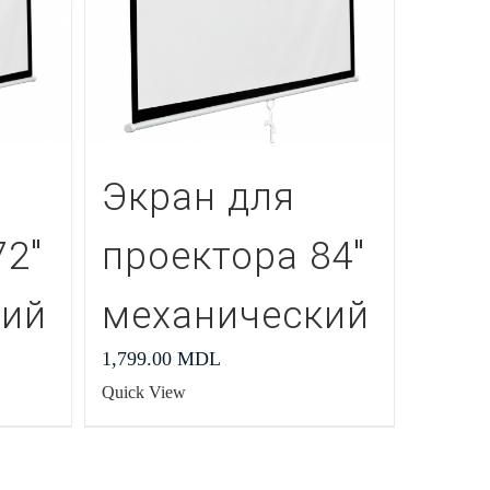
Экран для
72″
проектора 84″
кий
механический
1,799.00
MDL
Quick View