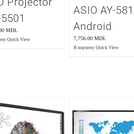
D Projector
ASIO AY-58
-5501
Android
.00
MDL
7,756.00
MDL
ину
Quick View
В корзину
Quick View