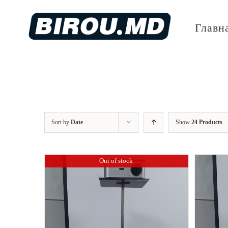
Skip
to
Главн
content
Sort by
Date
Show
24 Products
Out of stock