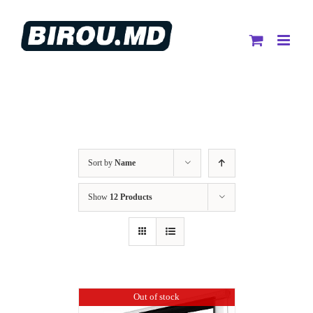
Skip
to
content
Sort by
Name
Show
12 Products
Out of stock