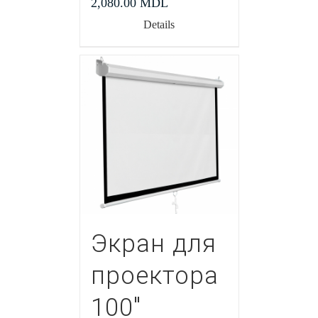
2,080.00
MDL
Details
Экран для
проектора
100″