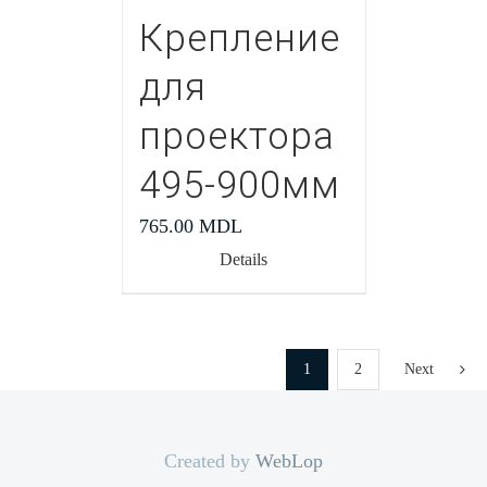
Крепление
для
проектора
495-900мм
765.00
MDL
Details
1
2
Next
Created by
WebLop