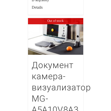
Details
Out of stock
Документ
камера-
визуализатор
MG-
A5A10V8A3