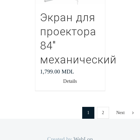
Экран для
проектора
84″
механический
1,799.00
MDL
Details
1
2
Next
Created by
WebLop