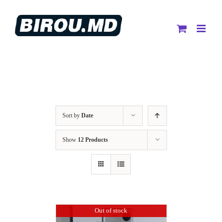
Skip
to
content
Sort by
Date
Show
12 Products
Out of stock