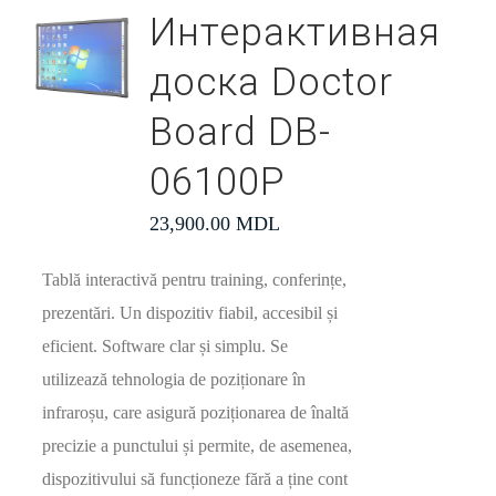
Интерактивная
доска Doctor
Board DB-
06100P
23,900.00
MDL
Tablă interactivă pentru training, conferințe,
prezentări. Un dispozitiv fiabil, accesibil și
eficient. Software clar și simplu. Se
utilizează tehnologia de poziționare în
infraroșu, care asigură poziționarea de înaltă
precizie a punctului și permite, de asemenea,
dispozitivului să funcționeze fără a ține cont