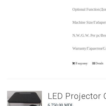
Optional Function/Д
Machine Size/Габари
N.W./G.W. Per pc/Вес
Warranty/Гарантия/Ga
В корзину
Details
LED Projector 
6,750.00
MDL