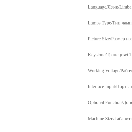
Language/Язык/Limba
Lamps Type/Тип лампы
Picture Size/Размер и
Keystone/Трапеция/Che
Working Voltage/Рабо
Interface Input/Порты 
Optional Function/До
Machine Size/Габарит