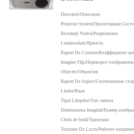
Descriere/Описание
Projector System/Проекторная Сист
Rezoluție Nativă/Разрешение
Luminozitate/Яркость
Raport De Contrast/Коэффициент ко
Imagine Flip/Переворот изображени
Obiectiv/Объектив
Raport De Aspect/Cоотношение сто
Limba/Язык
Tipul Lămpilor/Тип лампы
Dimensiunea Imaginii/Размер изобр
Cheia de boltă/Трапеция
Tensiune De Lucru/Рабочее напряже