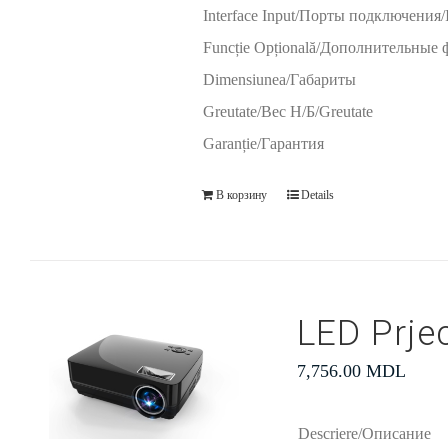
Interface Input/Порты подключения/In
Funcție Opțională/Дополнительные
Dimensiunea/Габариты
Greutate/Вес Н/Б/Greutate
Garanție/Гарантия
В корзину
Details
LED Prje
7,756.00
MDL
Descriere/Описание