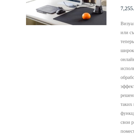
7,255
Визуа
или с
теперь
широк
онлай
исполь
обраб
эффек
решен
таких 
функци
свои р
помест