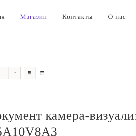
ая
Магазин
Контакты
О нас
кумент камера-визуали
5A10V8A3