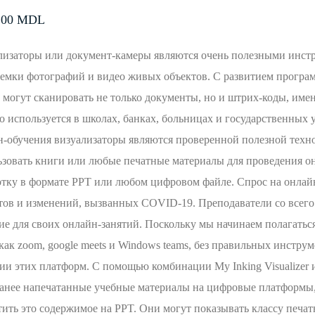
.00
MDL
лизаторы или документ-камеры являются очень полезными инстр
ъемки фотографий и видео живых объектов. С развитием програ
 могут сканировать не только документы, но и штрих-коды, име
о используется в школах, банках, больницах и государственных
н-обучения визуализаторы являются проверенной полезной техн
зовать книги или любые печатные материалы для проведения он
отку в формате PPT или любом цифровом файле. Спрос на онлайн
тов и изменений, вызванных COVID-19. Преподаватели со всего 
ие для своих онлайн-занятий. Поскольку мы начинаем полагать
как zoom, google meets и Windows teams, без правильных инстр
и этих платформ. С помощью комбинации My Inking Visualizer и
анее напечатанные учебные материалы на цифровые платформы, 
ить это содержимое на PPT. Они могут показывать классу печат